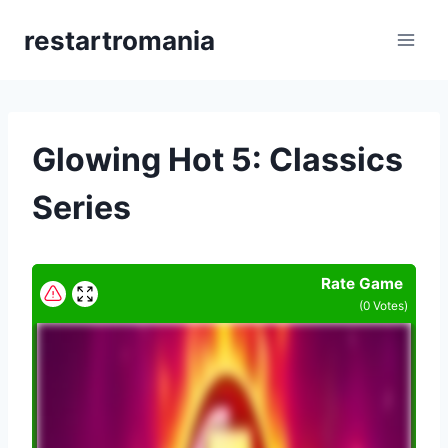
Skip
restartromania
to
content
Glowing Hot 5: Classics
Series
Rate Game
(
0
Votes)