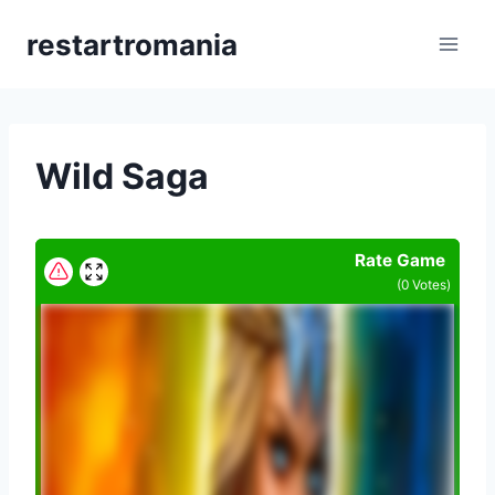
Skip
restartromania
to
content
Wild Saga
Rate Game
(
0
Votes)